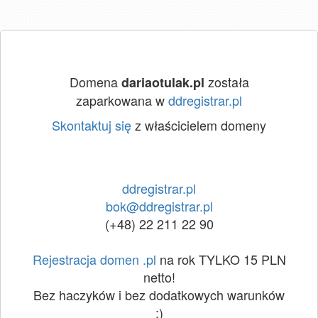
Domena
została
dariaotulak.pl
zaparkowana w
ddregistrar.pl
Skontaktuj się
z właścicielem domeny
ddregistrar.pl
bok@ddregistrar.pl
(+48) 22 211 22 90
Rejestracja domen .pl
na rok TYLKO 15 PLN
netto!
Bez haczyków i bez dodatkowych warunków
:)