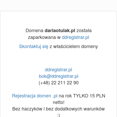
Domena
została
dariaotulak.pl
zaparkowana w
ddregistrar.pl
Skontaktuj się
z właścicielem domeny
ddregistrar.pl
bok@ddregistrar.pl
(+48) 22 211 22 90
Rejestracja domen .pl
na rok TYLKO 15 PLN
netto!
Bez haczyków i bez dodatkowych warunków
:)