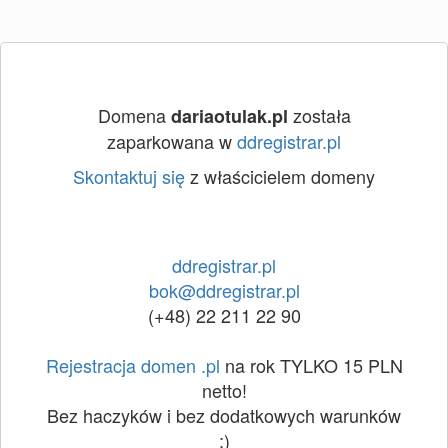
Domena
została
dariaotulak.pl
zaparkowana w
ddregistrar.pl
Skontaktuj się
z właścicielem domeny
ddregistrar.pl
bok@ddregistrar.pl
(+48) 22 211 22 90
Rejestracja domen .pl
na rok TYLKO 15 PLN
netto!
Bez haczyków i bez dodatkowych warunków
:)