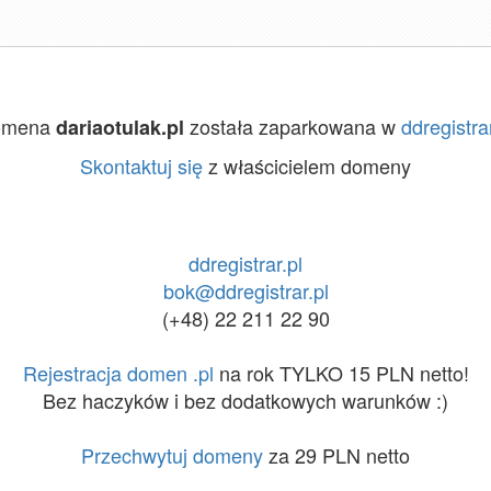
omena
została zaparkowana w
ddregistrar
dariaotulak.pl
Skontaktuj się
z właścicielem domeny
ddregistrar.pl
bok@ddregistrar.pl
(+48) 22 211 22 90
Rejestracja domen .pl
na rok TYLKO 15 PLN netto!
Bez haczyków i bez dodatkowych warunków :)
Przechwytuj domeny
za 29 PLN netto