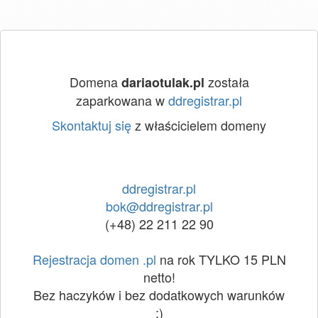
Domena
została
dariaotulak.pl
zaparkowana w
ddregistrar.pl
Skontaktuj się
z właścicielem domeny
ddregistrar.pl
bok@ddregistrar.pl
(+48) 22 211 22 90
Rejestracja domen .pl
na rok TYLKO 15 PLN
netto!
Bez haczyków i bez dodatkowych warunków
:)