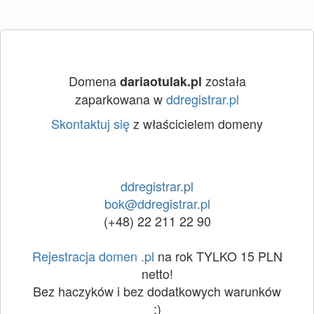
Domena
została
dariaotulak.pl
zaparkowana w
ddregistrar.pl
Skontaktuj się
z właścicielem domeny
ddregistrar.pl
bok@ddregistrar.pl
(+48) 22 211 22 90
Rejestracja domen .pl
na rok TYLKO 15 PLN
netto!
Bez haczyków i bez dodatkowych warunków
:)