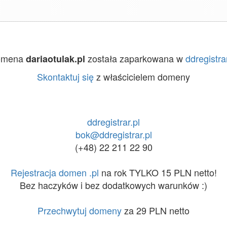
omena
została zaparkowana w
ddregistrar
dariaotulak.pl
Skontaktuj się
z właścicielem domeny
ddregistrar.pl
bok@ddregistrar.pl
(+48) 22 211 22 90
Rejestracja domen .pl
na rok TYLKO 15 PLN netto!
Bez haczyków i bez dodatkowych warunków :)
Przechwytuj domeny
za 29 PLN netto