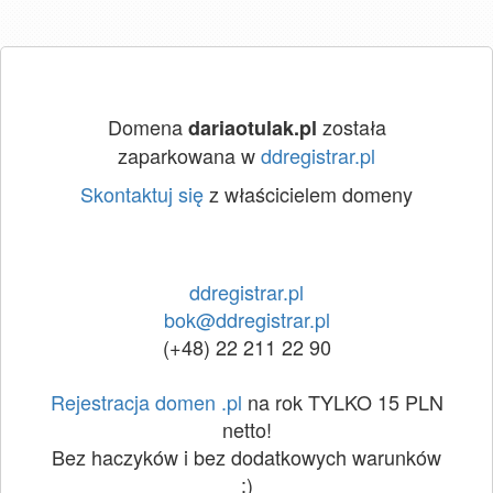
Domena
została
dariaotulak.pl
zaparkowana w
ddregistrar.pl
Skontaktuj się
z właścicielem domeny
ddregistrar.pl
bok@ddregistrar.pl
(+48) 22 211 22 90
Rejestracja domen .pl
na rok TYLKO 15 PLN
netto!
Bez haczyków i bez dodatkowych warunków
:)