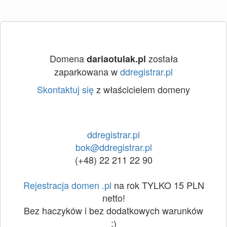
Domena
została
dariaotulak.pl
zaparkowana w
ddregistrar.pl
Skontaktuj się
z właścicielem domeny
ddregistrar.pl
bok@ddregistrar.pl
(+48) 22 211 22 90
Rejestracja domen .pl
na rok TYLKO 15 PLN
netto!
Bez haczyków i bez dodatkowych warunków
:)